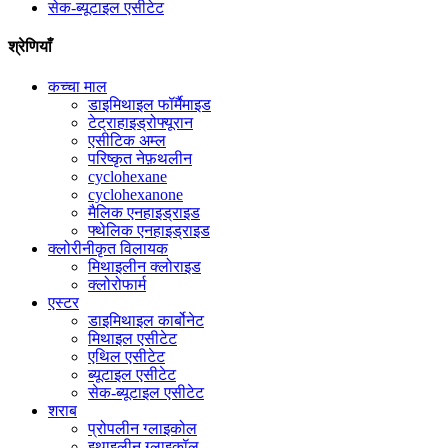
सेक-ब्यूटाइल एसीटेट
श्रेणियाँ
कच्चा माल
डाइमिथाइल फॉर्मैमाइड
टेट्राहाइड्रोफ्यूरान
एसीटिक अम्ल
परिष्कृत नेफ़थलीन
cyclohexane
cyclohexanone
मैलिक एनहाइड्राइड
फ्थेलिक एनहाइड्राइड
क्लोरीनीकृत विलायक
मिथाइलीन क्लोराइड
क्लोरोफार्म
एस्टर
डाइमिथाइल कार्बोनेट
मिथाइल एसीटेट
एथिल एसीटेट
ब्यूटाइल एसीटेट
सेक-ब्यूटाइल एसीटेट
शराब
प्रोपलीन ग्लाइकोल
इथाइलीन ग्लाइकॉल