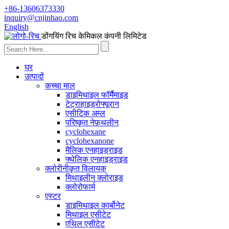
+86-13606373330
inquiry@cnjinhao.com
English
डोंगयिंग रिच केमिकल कंपनी लिमिटेड
घर
उत्पादों
कच्चा माल
डाइमिथाइल फॉर्मैमाइड
टेट्राहाइड्रोफ्यूरान
एसीटिक अम्ल
परिष्कृत नेफ़थलीन
cyclohexane
cyclohexanone
मैलिक एनहाइड्राइड
फ्थेलिक एनहाइड्राइड
क्लोरीनीकृत विलायक
मिथाइलीन क्लोराइड
क्लोरोफार्म
एस्टर
डाइमिथाइल कार्बोनेट
मिथाइल एसीटेट
एथिल एसीटेट