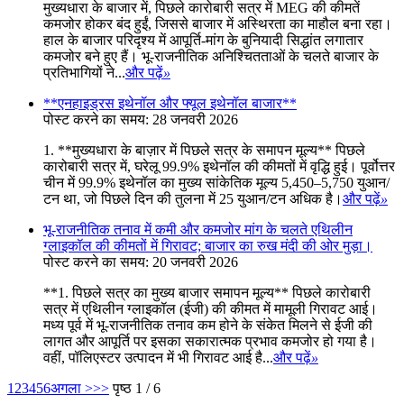
मुख्यधारा के बाजार में, पिछले कारोबारी सत्र में MEG की कीमतें
कमजोर होकर बंद हुईं, जिससे बाजार में अस्थिरता का माहौल बना रहा।
हाल के बाजार परिदृश्य में आपूर्ति-मांग के बुनियादी सिद्धांत लगातार
कमजोर बने हुए हैं। भू-राजनीतिक अनिश्चितताओं के चलते बाजार के
प्रतिभागियों ने...
और पढ़ें
»
**एनहाइड्रस इथेनॉल और फ्यूल इथेनॉल बाजार**
पोस्ट करने का समय: 28 जनवरी 2026
1. **मुख्यधारा के बाज़ार में पिछले सत्र के समापन मूल्य** पिछले
कारोबारी सत्र में, घरेलू 99.9% इथेनॉल की कीमतों में वृद्धि हुई। पूर्वोत्तर
चीन में 99.9% इथेनॉल का मुख्य सांकेतिक मूल्य 5,450–5,750 युआन/
टन था, जो पिछले दिन की तुलना में 25 युआन/टन अधिक है।
और पढ़ें
»
भू-राजनीतिक तनाव में कमी और कमजोर मांग के चलते एथिलीन
ग्लाइकॉल की कीमतों में गिरावट; बाजार का रुख मंदी की ओर मुड़ा।
पोस्ट करने का समय: 20 जनवरी 2026
**1. पिछले सत्र का मुख्य बाजार समापन मूल्य** पिछले कारोबारी
सत्र में एथिलीन ग्लाइकॉल (ईजी) की कीमत में मामूली गिरावट आई।
मध्य पूर्व में भू-राजनीतिक तनाव कम होने के संकेत मिलने से ईजी की
लागत और आपूर्ति पर इसका सकारात्मक प्रभाव कमजोर हो गया है।
वहीं, पॉलिएस्टर उत्पादन में भी गिरावट आई है...
और पढ़ें
»
1
2
3
4
5
6
अगला >
>>
पृष्ठ 1 / 6