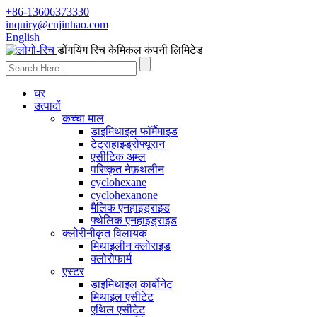
+86-13606373330
inquiry@cnjinhao.com
English
डोंगयिंग रिच केमिकल कंपनी लिमिटेड
घर
उत्पादों
कच्चा माल
डाइमिथाइल फॉर्मैमाइड
टेट्राहाइड्रोफ्यूरान
एसीटिक अम्ल
परिष्कृत नेफ़थलीन
cyclohexane
cyclohexanone
मैलिक एनहाइड्राइड
फ्थेलिक एनहाइड्राइड
क्लोरीनीकृत विलायक
मिथाइलीन क्लोराइड
क्लोरोफार्म
एस्टर
डाइमिथाइल कार्बोनेट
मिथाइल एसीटेट
एथिल एसीटेट