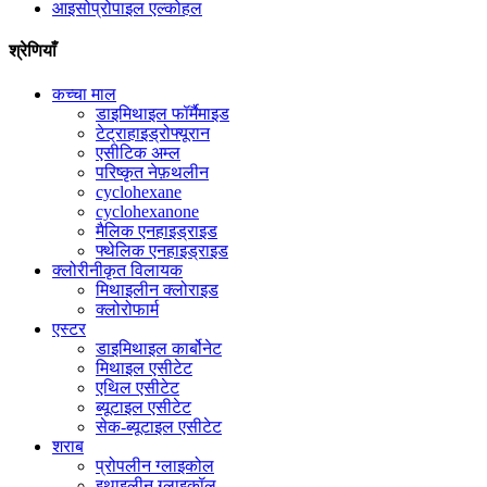
आइसोप्रोपाइल एल्कोहल
श्रेणियाँ
कच्चा माल
डाइमिथाइल फॉर्मैमाइड
टेट्राहाइड्रोफ्यूरान
एसीटिक अम्ल
परिष्कृत नेफ़थलीन
cyclohexane
cyclohexanone
मैलिक एनहाइड्राइड
फ्थेलिक एनहाइड्राइड
क्लोरीनीकृत विलायक
मिथाइलीन क्लोराइड
क्लोरोफार्म
एस्टर
डाइमिथाइल कार्बोनेट
मिथाइल एसीटेट
एथिल एसीटेट
ब्यूटाइल एसीटेट
सेक-ब्यूटाइल एसीटेट
शराब
प्रोपलीन ग्लाइकोल
इथाइलीन ग्लाइकॉल