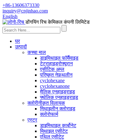
+86-13606373330
inquiry@cnjinhao.com
English
डोंगयिंग रिच केमिकल कंपनी लिमिटेड
घर
उत्पादों
कच्चा माल
डाइमिथाइल फॉर्मैमाइड
टेट्राहाइड्रोफ्यूरान
एसीटिक अम्ल
परिष्कृत नेफ़थलीन
cyclohexane
cyclohexanone
मैलिक एनहाइड्राइड
फ्थेलिक एनहाइड्राइड
क्लोरीनीकृत विलायक
मिथाइलीन क्लोराइड
क्लोरोफार्म
एस्टर
डाइमिथाइल कार्बोनेट
मिथाइल एसीटेट
एथिल एसीटेट