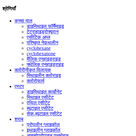
श्रेणियाँ
कच्चा माल
डाइमिथाइल फॉर्मैमाइड
टेट्राहाइड्रोफ्यूरान
एसीटिक अम्ल
परिष्कृत नेफ़थलीन
cyclohexane
cyclohexanone
मैलिक एनहाइड्राइड
फ्थेलिक एनहाइड्राइड
क्लोरीनीकृत विलायक
मिथाइलीन क्लोराइड
क्लोरोफार्म
एस्टर
डाइमिथाइल कार्बोनेट
मिथाइल एसीटेट
एथिल एसीटेट
ब्यूटाइल एसीटेट
सेक-ब्यूटाइल एसीटेट
शराब
प्रोपलीन ग्लाइकोल
इथाइलीन ग्लाइकॉल
आइसोप्रोपाइल एल्कोहल