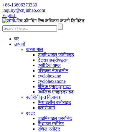
+86-13606373330
inquiry@cnjinhao.com
English
डोंगयिंग रिच केमिकल कंपनी लिमिटेड
घर
उत्पादों
कच्चा माल
डाइमिथाइल फॉर्मैमाइड
टेट्राहाइड्रोफ्यूरान
एसीटिक अम्ल
परिष्कृत नेफ़थलीन
cyclohexane
cyclohexanone
मैलिक एनहाइड्राइड
फ्थेलिक एनहाइड्राइड
क्लोरीनीकृत विलायक
मिथाइलीन क्लोराइड
क्लोरोफार्म
एस्टर
डाइमिथाइल कार्बोनेट
मिथाइल एसीटेट
एथिल एसीटेट