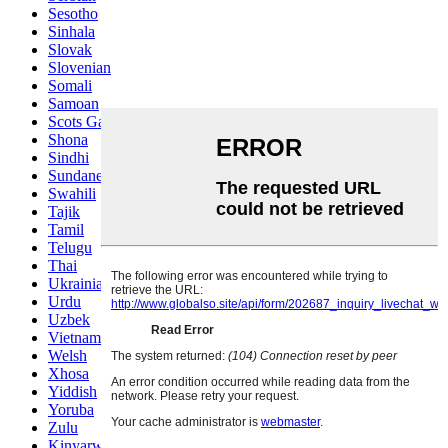
Sesotho
Sinhala
Slovak
Slovenian
Somali
Samoan
Scots Gaelic
Shona
Sindhi
Sundanese
Swahili
Tajik
Tamil
Telugu
Thai
Ukrainian
Urdu
Uzbek
Vietnamese
Welsh
Xhosa
Yiddish
Yoruba
Zulu
Kinyarwanda