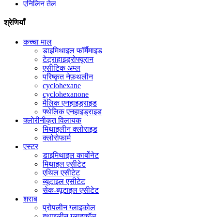
एनिलिन तेल
श्रेणियाँ
कच्चा माल
डाइमिथाइल फॉर्मैमाइड
टेट्राहाइड्रोफ्यूरान
एसीटिक अम्ल
परिष्कृत नेफ़थलीन
cyclohexane
cyclohexanone
मैलिक एनहाइड्राइड
फ्थेलिक एनहाइड्राइड
क्लोरीनीकृत विलायक
मिथाइलीन क्लोराइड
क्लोरोफार्म
एस्टर
डाइमिथाइल कार्बोनेट
मिथाइल एसीटेट
एथिल एसीटेट
ब्यूटाइल एसीटेट
सेक-ब्यूटाइल एसीटेट
शराब
प्रोपलीन ग्लाइकोल
इथाइलीन ग्लाइकॉल