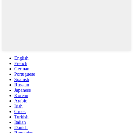
English
French
German
Portuguese
Spanish
Russian
Japanese
Korean
Arabic
Irish
Greek
Turkish
Italian
Danish
Romanian