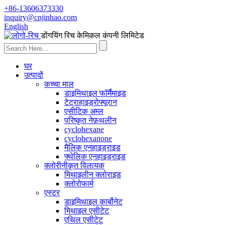
+86-13606373330
inquiry@cnjinhao.com
English
डोंगयिंग रिच केमिकल कंपनी लिमिटेड
घर
उत्पादों
कच्चा माल
डाइमिथाइल फॉर्मैमाइड
टेट्राहाइड्रोफ्यूरान
एसीटिक अम्ल
परिष्कृत नेफ़थलीन
cyclohexane
cyclohexanone
मैलिक एनहाइड्राइड
फ्थेलिक एनहाइड्राइड
क्लोरीनीकृत विलायक
मिथाइलीन क्लोराइड
क्लोरोफार्म
एस्टर
डाइमिथाइल कार्बोनेट
मिथाइल एसीटेट
एथिल एसीटेट