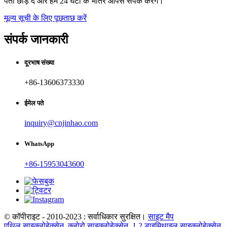
पता छोड़ दें और हम 24 घंटों के भीतर आपसे संपर्क करेंगे।
मूल्य सूची के लिए पूछताछ करें
संपर्क जानकारी
दूरभाष संख्या
+86-13606373330
ईमेल पते
inquiry@cnjinhao.com
WhatsApp
+86-15953043600
© कॉपीराइट - 2010-2023 : सर्वाधिकार सुरक्षित।
साइट मैप
एथिल साइक्लोहेक्सेन
,
क्लोरो साइक्लोहेक्सेन
,
1 2 डाइमिथाइल साइक्लोहेक्सेन
,