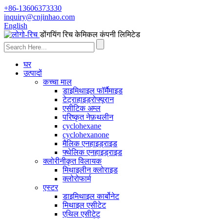
+86-13606373330
inquiry@cnjinhao.com
English
डोंगयिंग रिच केमिकल कंपनी लिमिटेड
घर
उत्पादों
कच्चा माल
डाइमिथाइल फॉर्मैमाइड
टेट्राहाइड्रोफ्यूरान
एसीटिक अम्ल
परिष्कृत नेफ़थलीन
cyclohexane
cyclohexanone
मैलिक एनहाइड्राइड
फ्थेलिक एनहाइड्राइड
क्लोरीनीकृत विलायक
मिथाइलीन क्लोराइड
क्लोरोफार्म
एस्टर
डाइमिथाइल कार्बोनेट
मिथाइल एसीटेट
एथिल एसीटेट