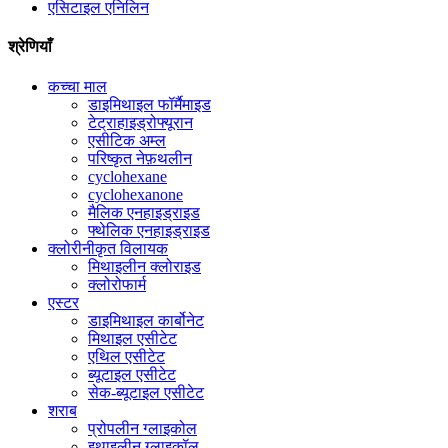
एसिटाइल एनिलिन
श्रेणियाँ
कच्चा माल
डाइमिथाइल फॉर्मैमाइड
टेट्राहाइड्रोफ्यूरान
एसीटिक अम्ल
परिष्कृत नेफ़थलीन
cyclohexane
cyclohexanone
मैलिक एनहाइड्राइड
फ्थेलिक एनहाइड्राइड
क्लोरीनीकृत विलायक
मिथाइलीन क्लोराइड
क्लोरोफार्म
एस्टर
डाइमिथाइल कार्बोनेट
मिथाइल एसीटेट
एथिल एसीटेट
ब्यूटाइल एसीटेट
सेक-ब्यूटाइल एसीटेट
शराब
प्रोपलीन ग्लाइकोल
इथाइलीन ग्लाइकॉल